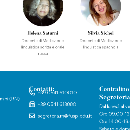
Helena Saturni
Silvia Sichel
Docente di Mediazione
Docente di Mediazione
linguistica scritta e orale
linguistica spagnola
russa
Contatti:
Centralino
+39 0541 610010
Segreteria
mini (RN)
+39 0541 613880
Dal lunedì al v
Ore 09.00-13
segreteria.rn@fusp-edu.it
Ore 14.00-18
Sabato e dome