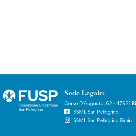
Sede Legale:
Corso D'Augusto, 62 - 47921 Ri
SSML San Pellegrino
SSML San Pellegrino Rimini