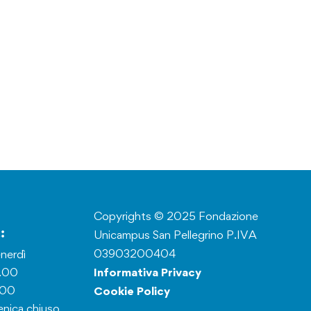
Copyrights © 2025 Fondazione
:
Unicampus San Pellegrino P.IVA
03903200404
enerdì
.00
Informativa Privacy
.00
Cookie Policy
nica chiuso