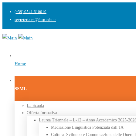
(+39) 0541 610010
segreteria.rn@fusp-edu.it
Home
SSML
La Scuola
Offerta formativa
Laurea Triennale – L-12 – Anno Accademico 2025-202
Mediazione Linguistica Potenziata dall’IA
Cultura, Sviluppo e Comunicazione delle Opere I