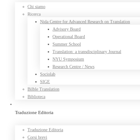
Chi siamo
Ricerca
Nida Centre for Advanced Research on Translation
Advisory Board
Operational Board
Summer School
Translation: a transdisciplinary Journal
NYU Symposium
Research Centre / News
Sociolab
SIGE
Bilble Translation
Biblioteca
Traduzione Editoria
Traduzione Editoria
Corsi brevi