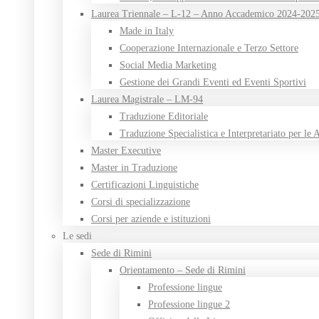
Laurea Triennale – L-12 – Anno Accademico 2024-202
Made in Italy
Cooperazione Internazionale e Terzo Settore
Social Media Marketing
Gestione dei Grandi Eventi ed Eventi Sportivi
Laurea Magistrale – LM-94
Traduzione Editoriale
Traduzione Specialistica e Interpretariato per le 
Master Executive
Master in Traduzione
Certificazioni Linguistiche
Corsi di specializzazione
Corsi per aziende e istituzioni
Le sedi
Sede di Rimini
Orientamento – Sede di Rimini
Professione lingue
Professione lingue 2