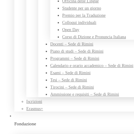
Officina delle Lingue
Studente per un giorno
Premio per la Traduzione
Colloqui individuali
Open Day
Corso di Dizione e Pronuncia Italiana
Docenti – Sede di Rimini
Piano di studi – Sede di Rimini
Programmi – Sede di Rimini
Calendario e orario accademico – Sede di Rimini
Esami – Sede di Rimini
Tesi – Sede di Rimini
Tirocini – Sede di Rimini
Ammissione e requisiti – Sede di Rimini
Iscrizioni
Erasmus+
Fondazione